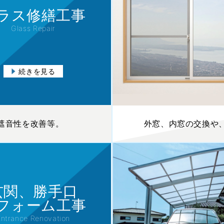
ラス修繕工事
Glass Repair
続きを見る
遮音性を改善等。
外窓、内窓の交換や
玄関、勝手口
フォーム工事
Entrance Renovation