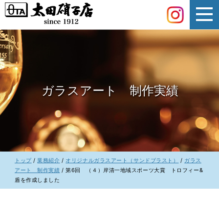
このページの本文へ
ガラスアート 制作実績
現
トップ
/
業務紹介
/
オリジナルガラスアート（サンドブラスト）
/
ガラス
在
アート 制作実績
/
第6回 （４）岸清一地域スポーツ大賞 トロフィー&
の
盾を作成しました
位
置：