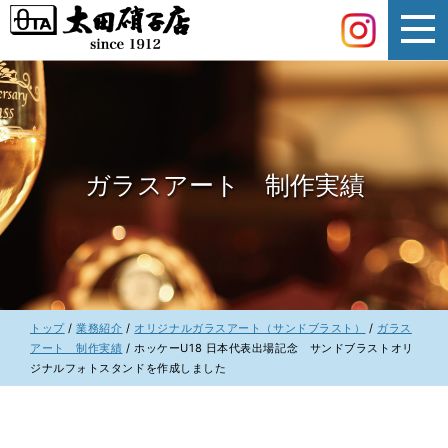
このページの本文へ
ガラスアート 制作実績
現
トップ
/
業務紹介
/
オリジナルガラスアート（サンドブラスト）
/
ガラス
在
アート 制作実績
/
ホッケーU18 日本代表出場記念 サンドブラストオリ
の
ジナルフォトスタンドを作成しました
位
置：