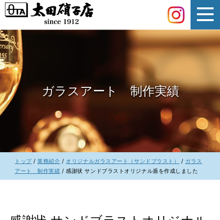
このページの本文へ
ガラスアート 制作実績
現
トップ
/
業務紹介
/
オリジナルガラスアート（サンドブラスト）
/
ガラス
在
アート 制作実績
/
感謝状 サンドブラストオリジナル盾を作成しました
の
位
置：
感謝状 サンドブラストオリジナル