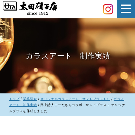
このページの本文へ
ガラスアート 制作実績
現
トップ
/
業務紹介
/
オリジナルガラスアート（サンドブラスト）
/
ガラス
在
アート 制作実績
/
路上詩人こーたさんコラボ サンドブラスト オリジナ
の
ルグラスを作成しました
位
置：