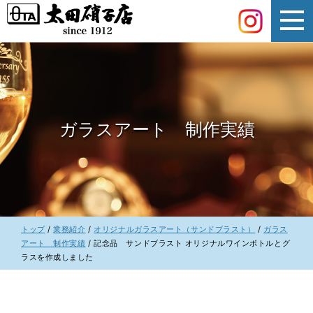
このページの本文へ
ガラスアート 制作実績
現
トップ
/
業務紹介
/
オリジナルガラスアート（サンドブラスト）
/
ガラス
在
アート 制作実績
/
記念品 サンドブラスト オリジナルワインボトルとグ
の
ラスを作成しました
位
置：