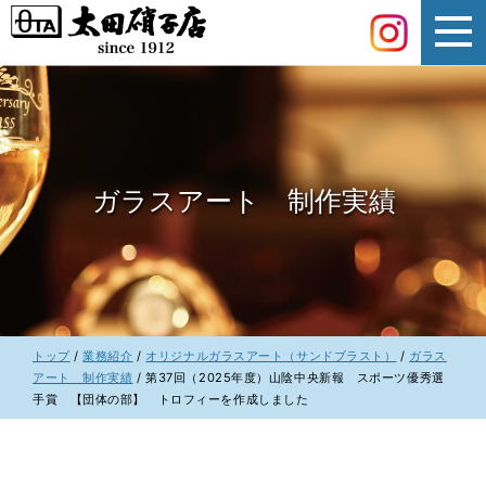
このページの本文へ
ガラスアート 制作実績
現
トップ
/
業務紹介
/
オリジナルガラスアート（サンドブラスト）
/
ガラス
在
アート 制作実績
/
第37回（2025年度）山陰中央新報 スポーツ優秀選
の
手賞 【団体の部】 トロフィーを作成しました
位
置：