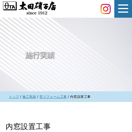
このページの本文へ
施行実績
現
トップ
/
施工実績
/
窓リフォーム工事
/
内窓設置工事
在
の
位
置：
内窓設置工事