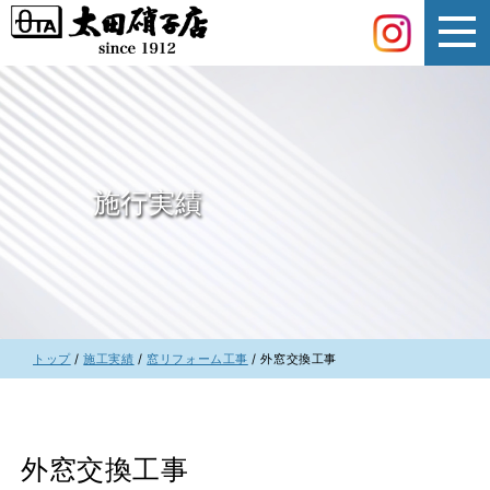
このページの本文へ
施行実績
現
トップ
/
施工実績
/
窓リフォーム工事
/
外窓交換工事
在
の
位
置：
外窓交換工事