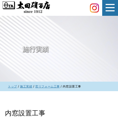
このページの本文へ
施行実績
現
トップ
/
施工実績
/
窓リフォーム工事
/
内窓設置工事
在
の
位
置：
内窓設置工事