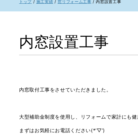
現
トップ
/
施工実績
/
窓リフォーム工事
/
内窓設置工事
在
の
位
置：
内窓設置工事
内窓取付工事をさせていただきました。
大型補助金制度を使用し、リフォームで家計にも健
まずはお気軽にお電話ください(*’▽’)