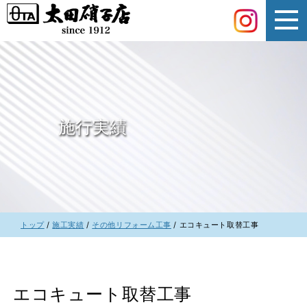
このページの本文へ
施行実績
現
トップ
/
施工実績
/
その他リフォーム工事
/
エコキュート取替工事
在
の
位
置：
エコキュート取替工事