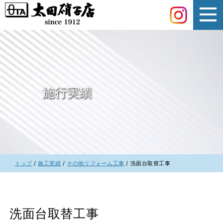
このページの本文へ
施行実績
現
トップ
/
施工実績
/
その他リフォーム工事
/
洗面台取替工事
在
の
位
置：
洗面台取替工事